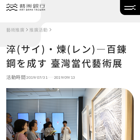
Translate
藝術推廣
推廣活動
淬(サイ)·煉(レン)―百錬
鋼を成す 臺灣當代藝術展
活動時間
2019/07/31
2019/09/13