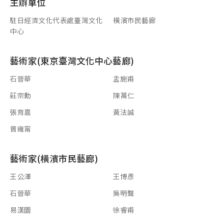
主辦單位
駐日經濟文化代表處臺灣文化
橫濱市民藝廊
中心
藝術家(東京臺灣文化中心藝廊)
石晉華
盂施甫
莊宗勳
陳萬仁
張育嘉
黃法誠
曾雍甯
藝術家(橫濱市民藝廊)
王公澤
王博彥
石晉華
吳明聲
易漢圜
徐睿甫