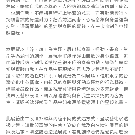
積累，鍛鍊自我的身與心。人的精神與身體無法切割，成為
一位創作者，不僅持有精神上堅毅的意志，亦有赴諸實行、
持續嘗試的身體耐力；結合前述兩者，心理意象與身體運動
交融，憑藉著精神的堅定與身體的實踐，在一次次創作中超
越自我。
本展覽以「淬．煉」為主題，展出以身體、運動、書寫、生
命等為題材的創作，展現藝術創作經由無數的身心鍛鍊，進
而淬煉成精。創作者透過重複不倦的身體勞動，如修行般感
知與實踐自我，在作品中展現精神意志及身體運動不斷碰
撞、融合的過程或片段。展覽分為二個展區，位於東京的台
灣文化中心藝廊，由顯見的身體與運動為題材的行為藝術、
繪畫及錄像作品，開啟視覺藝術與身體運動的多元對話；橫
濱市民藝廊展區，則以身體書寫與自我生命探究的內容為
主，讓觀者沈靜感受作品中如泉源般緩緩湧出的堅毅能量。
此展藉由二展區外顯與內蘊不同的敘述方式，呈現藝術家透
過身體、知覺與意識的結合，對於自我及內在精神層面的鍛
鍊及追求。期望觀者透過展覽，看見創作者們經過長期歷練