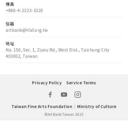
傳真
+886-4-2223-3320
信箱
artbank@tfaf.org.tw
地址
No. 150, Sec. 1, Ziyou Rd., West Dist., Taichung City
403002, Taiwan
Privacy Policy
Service Terms
Taiwan Fine Arts Foundation
Ministry of Culture
©Art Bank Taiwan 2025