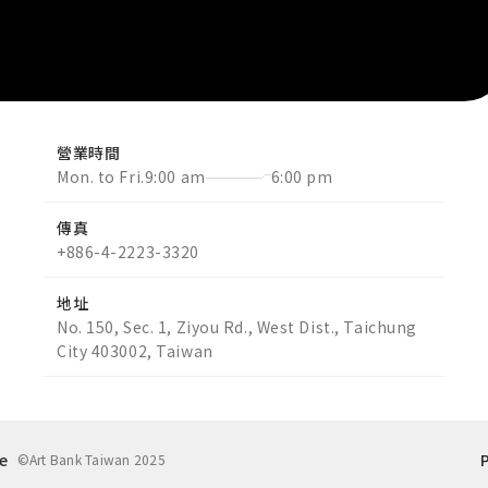
營業時間
Mon. to Fri.
9:00 am
6:00 pm
傳真
+886-4-2223-3320
地址
No. 150, Sec. 1, Ziyou Rd., West Dist., Taichung
City 403002, Taiwan
re
©Art Bank Taiwan 2025